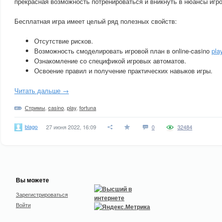
прекрасная возможность потренироваться и вникнуть в нюансы игро
Бесплатная игра имеет целый ряд полезных свойств:
Отсутствие рисков.
Возможность смоделировать игровой план в online-casino
pla
Ознакомление со спецификой игровых автоматов.
Освоение правил и получение практических навыков игры.
Читать дальше →
Стримы
,
casino
,
play
,
fortuna
blago
27 июня 2022, 16:09
0
32484
Вы можете
Зарегистрироваться
Войти