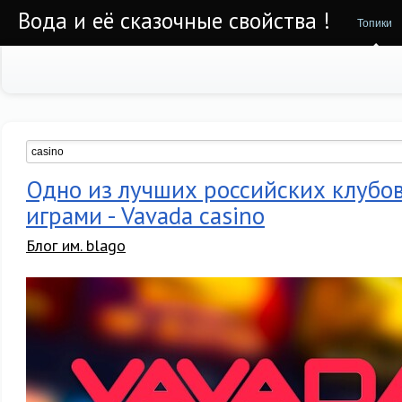
Вода и её сказочные свойства !
Топики
Одно из лучших российских клубов
играми - Vavada casino
Блог им. blago