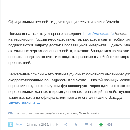
Официальный веб-сайт и действующие ссылки казино Vavada
Невзирая на то, что у игорного заведения
https://vavadas.ru
Vavada е
на территории России неосуществим, так как здесь сайты любых ин
подвергаются запрету доступа поставщиков интернета. Однако, бл
актуальных зеркал основного сайта, в казино Вавада можно заходит
вносить средства на счет и выводить призовые в любой точке мира 
препятствий.
Зеркальные ссылки – это полный дубликат основного онлайн-ресурс
скорректированным веб-адресом для входа. Никакой разницы меж
версиями нет, поскольку они функционируют через один и тот же 
персональных данных и время денежных транзакций на действующ
такие же, как и на официальном портале онлайн-казино Вавада.
Читать дальше →
лучших
,
российских
,
клубов
,
слот
,
играми
,
Vavada
,
casino
blago
21 марта 2023, 14:10
0
1481