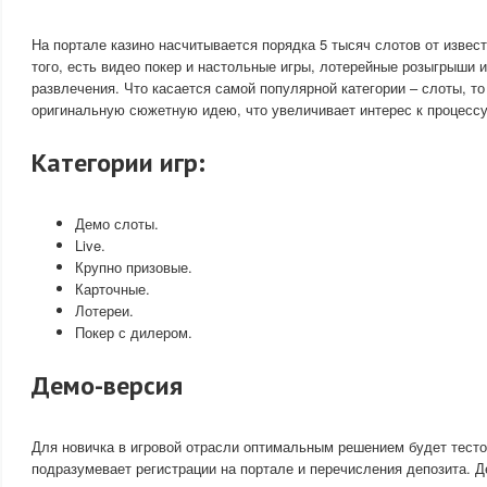
На портале казино насчитывается порядка 5 тысяч слотов от извес
того, есть видео покер и настольные игры, лотерейные розыгрыши 
развлечения. Что касается самой популярной категории – слоты, то
оригинальную сюжетную идею, что увеличивает интерес к процессу
Категории игр:
Демо слоты.
Live.
Крупно призовые.
Карточные.
Лотереи.
Покер с дилером.
Демо-версия
Для новичка в игровой отрасли оптимальным решением будет тесто
подразумевает регистрации на портале и перечисления депозита. Д