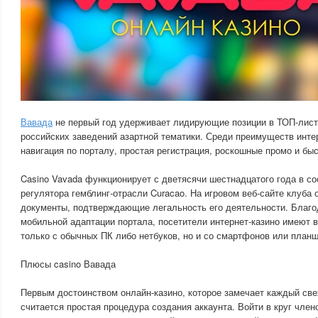
Вавада
не первый год удерживает лидирующие позиции в ТОП-лис
российских заведений азартной тематики. Среди преимуществ интер
навигация по порталу, простая регистрация, роскошные промо и бы
Casino Vavada функционирует с дветясячи шестнадцатого года в со
регулятора гемблинг-отрасли Curacao. На игровом веб-сайте клуба
документы, подтверждающие легальность его деятельности. Благ
мобильной адаптации портала, посетители интернет-казино имеют в
только с обычных ПК либо нетбуков, но и со смартфонов или план
Плюсы casino Вавада
Первым достоинством онлайн-казино, которое замечает каждый св
считается простая процедура создания аккаунта. Войти в круг член