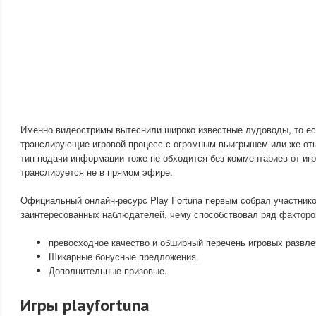
Именно видеостримы вытеснили широко известные лудоводы, то ес
транслирующие игровой процесс с огромным выигрышем или же оты
тип подачи информации тоже не обходится без комментариев от игр
транслируется не в прямом эфире.
Официальный онлайн-ресурс Play Fortuna первым собрал участнико
заинтересованных наблюдателей, чему способствовал ряд факторо
превосходное качество и обширный перечень игровых развле
Шикарные бонусные предложения.
Дополнительные призовые.
Игры playfortuna