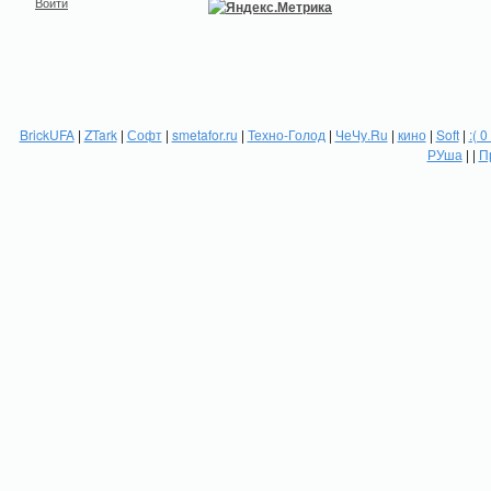
Войти
BrickUFA
|
ZTark
|
Софт
|
smetafor.ru
|
Техно-Голод
|
ЧеЧу.Ru
|
кино
|
Soft
|
:( 0
РУша
| |
П