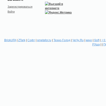
Зарегистрироваться
Войти
BrickUFA
|
ZTark
|
Софт
|
smetafor.ru
|
Техно-Голод
|
ЧеЧу.Ru
|
кино
|
Soft
|
:( 0
РУша
| |
П