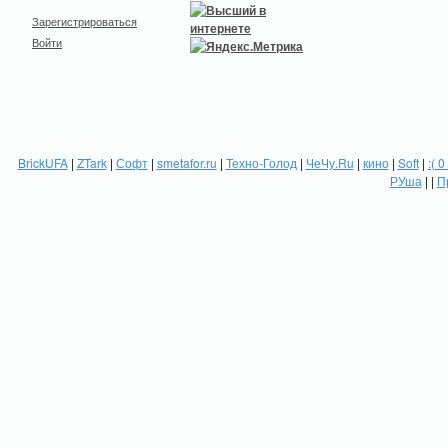
Зарегистрироваться
Войти
BrickUFA
|
ZTark
|
Софт
|
smetafor.ru
|
Техно-Голод
|
ЧеЧу.Ru
|
кино
|
Soft
|
:( 0
РУша
| |
П