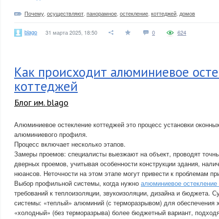
Почему
,
осуществляют
,
панорамное
,
остекление
,
коттеджей
,
домов
blago
31 марта 2025, 18:50
0
624
Как происходит алюминиевое ост
коттеджей
Блог им. blago
Алюминиевое остекление коттеджей это процесс установки оконных
алюминиевого профиля.
Процесс включает несколько этапов.
Замеры проемов: специалисты выезжают на объект, проводят точн
дверных проемов, учитывая особенности конструкции здания, налич
нюансов. Неточности на этом этапе могут привести к проблемам при
Выбор профильной системы, когда нужно
алюминиевое остекление
требований к теплоизоляции, звукоизоляции, дизайна и бюджета. 
системы: «теплый» алюминий (с терморазрывом) для обеспечения 
«холодный» (без терморазрыва) более бюджетный вариант, подхо