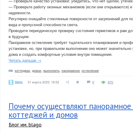
— Проверьте качество установки: убедитесь, что нет щелей, утечек
— Проверьте работу оконных механизмов (если они открываются) и 
надежности.
Регулярно очищайте стеклянные поверхности от загрязнений для п
вида и пропускной способности света.
Проводите периодическую проверку состояния герметиков и рам д
в будущем.
Панорамное остекление требует тщательного планирования и проф
установке, но, при правильном выполнении оно может значительно
дома и создать комфортные условия внутри помещения.
Читать дальше →
коттеджах
,
домах
,
выполнить
,
панорамное
,
остекление
blago
31 марта 2025, 18:52
0
670
Почему осуществляют панорамное
коттеджей и домов
Блог им. blago