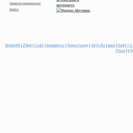
Зарегистрироваться
Войти
BrickUFA
|
ZTark
|
Софт
|
smetafor.ru
|
Техно-Голод
|
ЧеЧу.Ru
|
кино
|
Soft
|
:( 0
РУша
| |
П