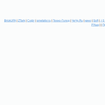
BrickUFA
|
ZTark
|
Софт
|
smetafor.ru
|
Техно-Голод
|
ЧеЧу.Ru
|
кино
|
Soft
|
:( 0
РУша
| |
П