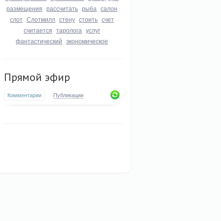
размещения
рассчитать
рыба
салон
слот
Слотмилл
стену
стоить
счет
считается
таролога
услуг
фантастический
экономическое
Прямой эфир
Комментарии
Публикации