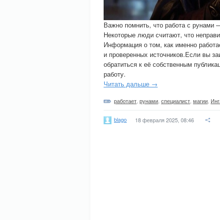
Важно помнить, что работа с рунами 
Некоторые люди считают, что неправи
Информация о том, как именно работа
и проверенных источников.Если вы за
обратиться к её собственным публика
работу.
Читать дальше →
работает
,
рунами
,
специалист
,
магии
,
Инг
blago
18 февраля 2025, 08:46