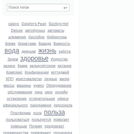
casino
Dolphin's Pearl
Sizzling Hot
Deluxe
автобусных
автоматы
алюминия
бассейне
библиотека
ближе
брекетами
Вавада
Важность
вода
жизнь
девушки
забота
здоровье
Зачем
Искусство
казино
Какие
калькулятором
катание
Комплекс
Конференции
коттеджей
КПП
криптовалютах
личные
магии
массы
машины
нужно
Оборудование
обслуживание
окна
окон
онлайн
остекление
отличительная
офиса
официального
панорамное
персонала
польза
Платформа
пола
пользоваться
пользуется
помогает
помощью
Почему
предлагает
преимущества
привлекают
процедура