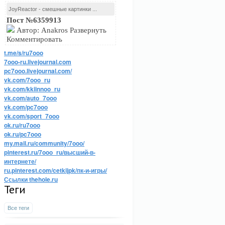
JoyReactor - смешные картинки ...
Пост №6359913
Автор: Anakros Развернуть
Комментировать
t.me/s/ru7ooo
7ooo-ru.livejournal.com
pc7ooo.livejournal.com/
vk.com/7ooo_ru
vk.com/kkiinnoo_ru
vk.com/auto_7ooo
vk.com/pc7ooo
vk.com/sport_7ooo
ok.ru/ru7ooo
ok.ru/pc7ooo
my.mail.ru/community/7ooo/
pinterest.ru/7ooo_ru/высший-в-
интернете/
ru.pinterest.com/cetkijpk/пк-и-игры/
Ссылки thehole.ru
Теги
Все теги