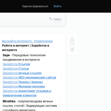
Зарегистрироваться
Войти
Найти
Высший в интернете - Развлечение
Работа в интернет | Заработок в
интернете
Sape
- Передовые технологии
продвижения в интернете
Заработок
Ссылки
Заработок
Статьи
Заработок
вечные ссылки
Заработок
SEO продвижения сайтов
Заработок
Тизеры / банеры
Заработок
Мединая реклама
Заработок
мониторинг отзывов и
привлечения клиентов
Miralinks
- покупка\продажа вечных
ссылок, статей ! Лидирующая система
статейного маркетинга .