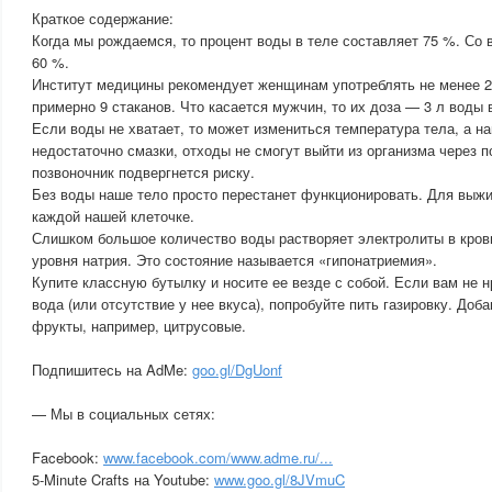
Краткое содержание:
Когда мы рождаемся, то процент воды в теле составляет 75 %. Со
60 %.
Институт медицины рекомендует женщинам употреблять не менее 2 
примерно 9 стаканов. Что касается мужчин, то их доза — 3 л воды в
Если воды не хватает, то может измениться температура тела, а н
недостаточно смазки, отходы не смогут выйти из организма через п
позвоночник подвергнется риску.
Без воды наше тело просто перестанет функционировать. Для выж
каждой нашей клеточке.
Слишком большое количество воды растворяет электролиты в крови
уровня натрия. Это состояние называется «гипонатриемия».
Купите классную бутылку и носите ее везде с собой. Если вам не н
вода (или отсутствие у нее вкуса), попробуйте пить газировку. Доб
фрукты, например, цитрусовые.
Подпишитесь на AdMe:
goo.gl/DgUonf
— Мы в социальных сетях:
Facebook:
www.facebook.com/www.adme.ru/...
5-Minute Crafts на Youtube:
www.goo.gl/8JVmuC