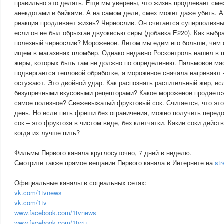
правильно это делать. Еще мы уверены, что жизнь продлевает сме
анекдотами и байками. А на самом деле, смех может даже убить. 
реакция продлевает жизнь? Чернослив. Он считается суперполезны
если он не был обрызган двуокисью серы (добавка Е220). Как выбр
полезный чернослив? Мороженое. Летом мы едим его больше, чем 
ищем в магазинах пломбир. Однако недавно Росконтроль нашел в 
жиры, которых быть там не должно по определению. Пальмовое мас
подвергается тепловой обработке, а мороженое сначала нагревают 
остужают. Это двойной удар. Как распознать растительный жир, ес
безупречными вкусовыми рецепторами? Какое мороженое продается 
самое полезное? Свежевыжатый фруктовый сок. Считается, что это
день. Но если пить фреши без ограничения, можно получить перед
сок – это фруктоза в чистом виде, без клетчатки. Какие соки дейст
когда их лучше пить?
Фильмы Первого канала круглосуточно, 7 дней в неделю.
Смотрите также прямое вещание Первого канала в Интернете на
str
Официальные каналы в социальных сетях:
vk.com/1tvnews
vk.com/1tv
www.facebook.com/1tvnews
www.facebook.com/1tvru