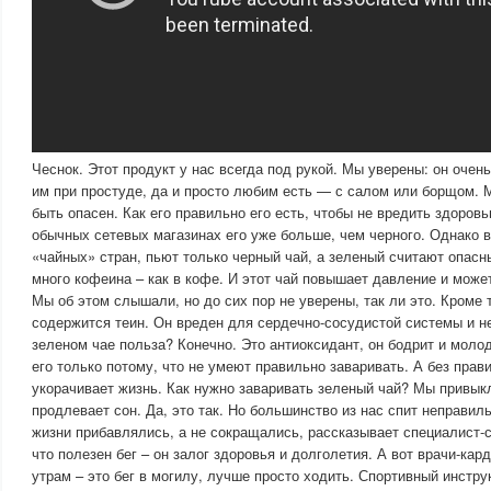
Чеснок. Этот продукт у нас всегда под рукой. Мы уверены: он очен
им при простуде, да и просто любим есть — с салом или борщом. 
быть опасен. Как его правильно его есть, чтобы не вредить здоров
обычных сетевых магазинах его уже больше, чем черного. Однако в
«чайных» стран, пьют только черный чай, а зеленый считают опас
много кофеина – как в кофе. И этот чай повышает давление и може
Мы об этом слышали, но до сих пор не уверены, так ли это. Кроме т
содержится теин. Он вреден для сердечно-сосудистой системы и не
зеленом чае польза? Конечно. Это антиоксидант, он бодрит и моло
его только потому, что не умеют правильно заваривать. А без прав
укорачивает жизнь. Как нужно заваривать зеленый чай? Мы привык
продлевает сон. Да, это так. Но большинство из нас спит неправиль
жизни прибавлялись, а не сокращались, рассказывает специалист-
что полезен бег – он залог здоровья и долголетия. А вот врачи-кард
утрам – это бег в могилу, лучше просто ходить. Спортивный инстру