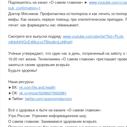
Подпишитесь на канал «О самом главном» ►
www.youtube.com/c/
sub_confirmation=1
Доктор Мясников: Профилактика остеопороза и как лечить остеопор
мифы. Как оказать первую помощь при эпилептическом припадке. Л
лечат: как фармацевты нас обманывают.
Смотрите все выпуски подряд:
www.youtube.com/playlist?list=PLnb-
y8hbA9VGvE4MuzvqTB6u9knLoNKwH
Учёные утверждают, что один час в день, потраченный на заботу о
15-20 лет жизни. Телеклиника «О самом главном» приглашает прове
заняться своим здоровьем всерьёз.
Будьте здоровы!
Наши ресурсы:
►ВК:
vk.com/life.and.health
►ОК:
ok.ru/group/52366270922881
►Twitter:
twitter.com/osamomglavnom
Всё о здоровье и быте на канале «О самом главном».
Утро России: Утреннее информационное шоу.
О самом главном: Занимаемся здоровьем всерьёз.
Правила движения: Как вернуть здоровье с помощью правильного 