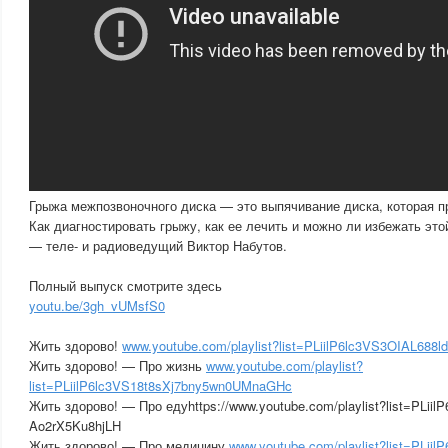
Грыжа межпозвоночного диска — это выпячивание диска, которая п
Как диагностировать грыжу, как ее лечить и можно ли избежать эт
— теле- и радиоведущий Виктор Набутов.
Полный выпуск смотрите здесь
youtu.be/3gh_vUMsfS0
Жить здорово!
www.youtube.com/playlist?list=PLiilP6lc3VS3OIAL68
Жить здорово! — Про жизнь
www.youtube.com/playlist?
list=PLiilP6lc3VS18t8sXj7bny5wn0UMnaGHc
Жить здорово! — Про едуhttps://www.youtube.com/playlist?list=PLiil
Ao2rX5Ku8hjLH
Жить здорово! — Про медицину
www.youtube.com/playlist?list=PLii