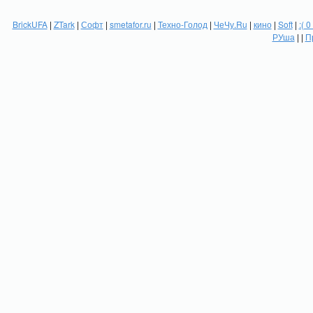
BrickUFA
|
ZTark
|
Софт
|
smetafor.ru
|
Техно-Голод
|
ЧеЧу.Ru
|
кино
|
Soft
|
:( 0
РУша
| |
П