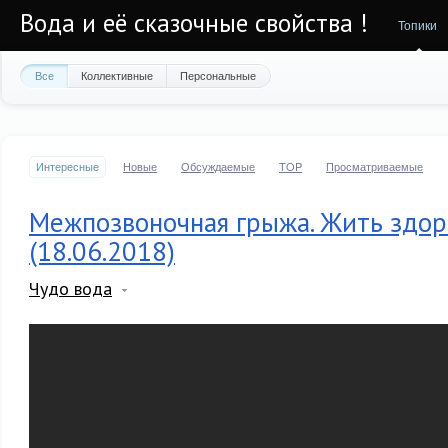
Вода и её сказочные свойства !
Топики
Все
Коллективные
Персональные
Интересные
Новые
Обсуждаемые
TOP
Просматриваемые
Межпозвоночная грыжа. Жить здор
(18.06.2018)
Чудо вода