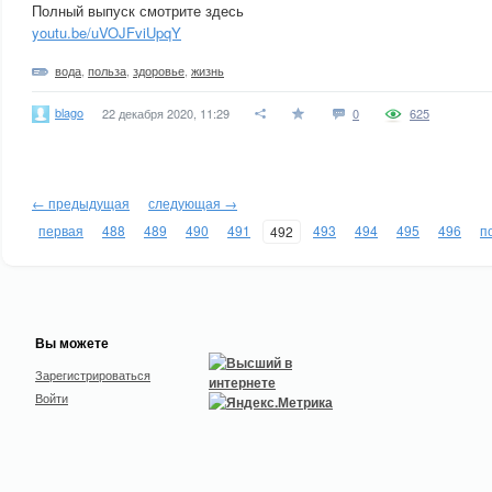
Полный выпуск смотрите здесь
youtu.be/uVOJFviUpqY
вода
,
польза
,
здоровье
,
жизнь
blago
22 декабря 2020, 11:29
0
625
← предыдущая
следующая →
первая
488
489
490
491
493
494
495
496
п
492
Вы можете
Зарегистрироваться
Войти