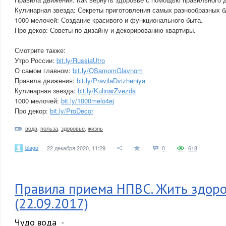
Кулинарная звезда: Секреты приготовления самых разнообразных 
1000 мелочей: Создание красивого и функционального быта.
Про декор: Советы по дизайну и декорированию квартиры.
Смотрите также:
Утро России:
bit.ly/RussiaUtro
О самом главном:
bit.ly/OSamomGlavnom
Правила движения:
bit.ly/PravilaDvizheniya
Кулинарная звезда:
bit.ly/KulinarZvezda
1000 мелочей:
bit.ly/1000melo4ej
Про декор:
bit.ly/ProDecor
вода
,
польза
,
здоровье
,
жизнь
blago
22 декабря 2020, 11:29
0
618
Правила приема НПВС. Жить здоро
(22.09.2017)
Чудо вода