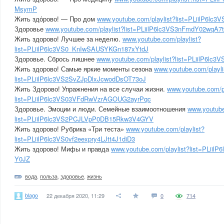
MsymP
Жить здо́рово! — Про дом
www.youtube.com/playlist?list=PLiilP6l
Здоровье
www.youtube.com/playlist?list=PLiilP6lc3VS3nFmdY02wqA
Жить здорово! Лучшее за неделю.
www.youtube.com/playlist?
list=PLiilP6lc3VS0_KnIwSAUSYKGn187xYtdJ
Здоровье. Сбрось лишнее
www.youtube.com/playlist?list=PLiilP6l
Жить здорово! Самые яркие моменты сезона
www.youtube.com/playli
list=PLiilP6lc3VS2SvZJpDlxJcwodDsOT73oJ
Жить Здорово! Упражнения на все случаи жизни.
www.youtube.com/pl
list=PLiilP6lc3VS03VFdRwVzrAGOUG2ayrPqc
Здоровье. Эмоции и люди. Семейные взаимоотношения
www.youtube
list=PLiilP6lc3VS2PCJLVpP0DB15Rkw3V4GYV
Жить здорово! Рубрика «Три теста»
www.youtube.com/playlist?
list=PLiilP6lc3VS0vf2eexpry4LJtt4J1diD3
Жить здорово! Мифы и правда
www.youtube.com/playlist?list=PLii
Y0JZ
вода
,
польза
,
здоровье
,
жизнь
blago
22 декабря 2020, 11:29
0
714