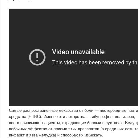
Самые распространенные лекарства от боли — нестероидные прот
средства (НПВС). Именно эти лекарства — ибупрофен, вольтарен, 
всего принимают пациенты, страдающие болями в суставах. Ведущ
побочных эффектах от приема этих препаратов (а среди них есть та
инфаркт и язва желудка) и способах их избежать.