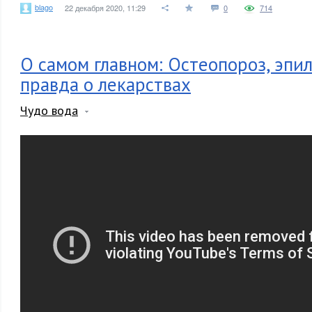
blago
22 декабря 2020, 11:29
0
714
О самом главном: Остеопороз, эпил
правда о лекарствах
Чудо вода