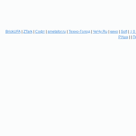
BrickUFA
|
ZTark
|
Софт
|
smetafor.ru
|
Техно-Голод
|
ЧеЧу.Ru
|
кино
|
Soft
|
:( 0
РУша
| |
П