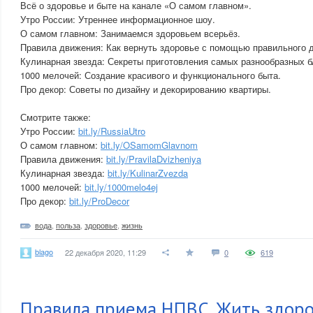
Всё о здоровье и быте на канале «О самом главном».
Утро России: Утреннее информационное шоу.
О самом главном: Занимаемся здоровьем всерьёз.
Правила движения: Как вернуть здоровье с помощью правильного 
Кулинарная звезда: Секреты приготовления самых разнообразных 
1000 мелочей: Создание красивого и функционального быта.
Про декор: Советы по дизайну и декорированию квартиры.
Смотрите также:
Утро России:
bit.ly/RussiaUtro
О самом главном:
bit.ly/OSamomGlavnom
Правила движения:
bit.ly/PravilaDvizheniya
Кулинарная звезда:
bit.ly/KulinarZvezda
1000 мелочей:
bit.ly/1000melo4ej
Про декор:
bit.ly/ProDecor
вода
,
польза
,
здоровье
,
жизнь
blago
22 декабря 2020, 11:29
0
619
Правила приема НПВС. Жить здоро