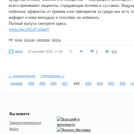
всего принимают пациенты, страдающие болями в суставах. Ведущ
побочных эффектах от приема этих препаратов (а среди них есть та
инфаркт и язва желудка) и способах их избежать.
Полный выпуск смотрите здесь
youtu.be/uVOJFviUpqY
вода
,
польза
,
здоровье
,
жизнь
blago
22 декабря 2020, 11:29
0
626
← предыдущая
следующая →
первая
488
489
490
491
493
494
495
496
п
492
Вы можете
Зарегистрироваться
Войти