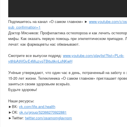
Подпишитесь на канал «О самом главном» ►
www.youtube.com/c/
sub_confirmation=1
Доктор Мясников: Профилактика остеопороза и как лечить остеопор
мифы. Как оказать первую помощь при эпилептическом припадке. Л
лечат: как фармацевты нас обманывают.
Смотрите все выпуски подряд:
www.youtube.com/playlist?list=PLnb-
y8hbA9VGvE4MuzvqTB6u9knLoNKwH
Учёные утверждают, что один час в день, потраченный на заботу о
15-20 лет жизни. Телеклиника «О самом главном» приглашает прове
заняться своим здоровьем всерьёз.
Будьте здоровы!
Наши ресурсы:
►ВК:
vk.com/life.and.health
►ОК:
ok.ru/group/52366270922881
►Twitter:
twitter.com/osamomglavnom