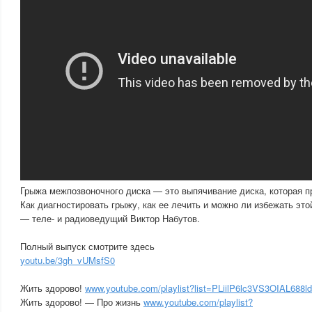
Грыжа межпозвоночного диска — это выпячивание диска, которая п
Как диагностировать грыжу, как ее лечить и можно ли избежать эт
— теле- и радиоведущий Виктор Набутов.
Полный выпуск смотрите здесь
youtu.be/3gh_vUMsfS0
Жить здорово!
www.youtube.com/playlist?list=PLiilP6lc3VS3OIAL68
Жить здорово! — Про жизнь
www.youtube.com/playlist?