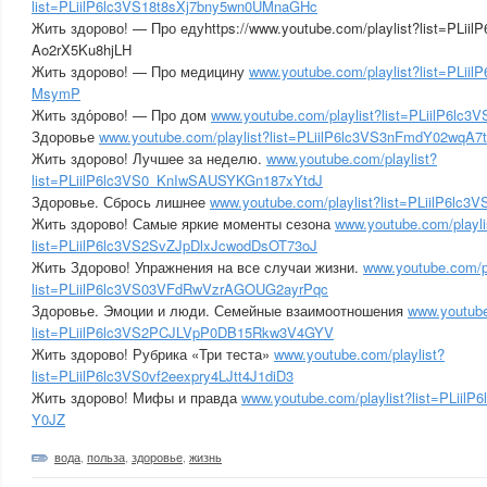
list=PLiilP6lc3VS18t8sXj7bny5wn0UMnaGHc
Жить здорово! — Про едуhttps://www.youtube.com/playlist?list=PLiil
Ao2rX5Ku8hjLH
Жить здорово! — Про медицину
www.youtube.com/playlist?list=PLii
MsymP
Жить здо́рово! — Про дом
www.youtube.com/playlist?list=PLiilP6l
Здоровье
www.youtube.com/playlist?list=PLiilP6lc3VS3nFmdY02wqA
Жить здорово! Лучшее за неделю.
www.youtube.com/playlist?
list=PLiilP6lc3VS0_KnIwSAUSYKGn187xYtdJ
Здоровье. Сбрось лишнее
www.youtube.com/playlist?list=PLiilP6l
Жить здорово! Самые яркие моменты сезона
www.youtube.com/playli
list=PLiilP6lc3VS2SvZJpDlxJcwodDsOT73oJ
Жить Здорово! Упражнения на все случаи жизни.
www.youtube.com/pl
list=PLiilP6lc3VS03VFdRwVzrAGOUG2ayrPqc
Здоровье. Эмоции и люди. Семейные взаимоотношения
www.youtube
list=PLiilP6lc3VS2PCJLVpP0DB15Rkw3V4GYV
Жить здорово! Рубрика «Три теста»
www.youtube.com/playlist?
list=PLiilP6lc3VS0vf2eexpry4LJtt4J1diD3
Жить здорово! Мифы и правда
www.youtube.com/playlist?list=PLii
Y0JZ
вода
,
польза
,
здоровье
,
жизнь